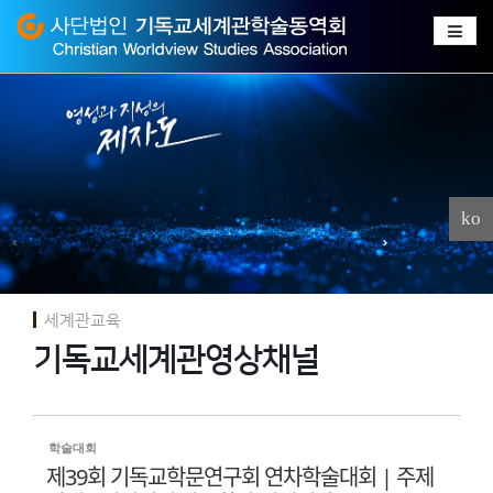
Sketchbook
스케치북5
Sketchbook
스케치북5
ko
세계관교육
기독교세계관영상채널
학술대회
제39회 기독교학문연구회 연차학술대회 | 주제