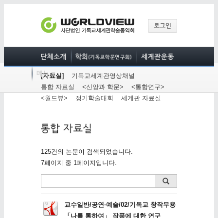
[자료실]
기독교세계관영상채널
통합 자료실
<신앙과 학문>
<통합연구>
<월드뷰>
정기학술대회
세계관 자료실
125건의 논문이 검색되었습니다.
7페이지 중 1페이지입니다.
교수일반/공연·예술/02/기독교 창작무용
「나를 통하여」 작품에 대한 연구