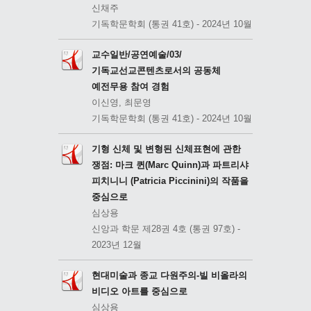
신채주
기독학문학회 (통권 41호) - 2024년 10월
교수일반/공연예술/03/
기독교선교콘텐츠로서의 공동체
예전무용 참여 경험
이신영, 최문영
기독학문학회 (통권 41호) - 2024년 10월
기형 신체 및 변형된 신체표현에 관한
쟁점: 마크 퀸(Marc Quinn)과 파트리샤
피치니니 (Patricia Piccinini)의 작품을
중심으로
심상용
신앙과 학문 제28권 4호 (통권 97호) -
2023년 12월
현대미술과 종교 다원주의-빌 비올라의
비디오 아트를 중심으로
심상용