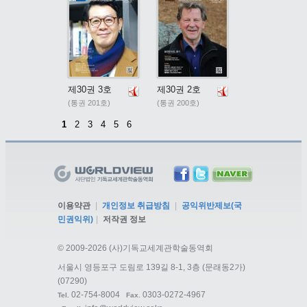
제30권 3호
제30권 2호
(통권 201호)
(통권 200호)
1
2
3
4
5
6
이용약관
|
개인정보 취급방침
|
공익위반제보(국
민권익위)
|
저작권 정보
©
2009-2026 (사)기독교세계관학술동역회
서울시 영등포구 도림로 139길 8-1, 3층 (문래동2가)
(07290)
02-754-8004
0303-0272-4967
Tel.
Fax.