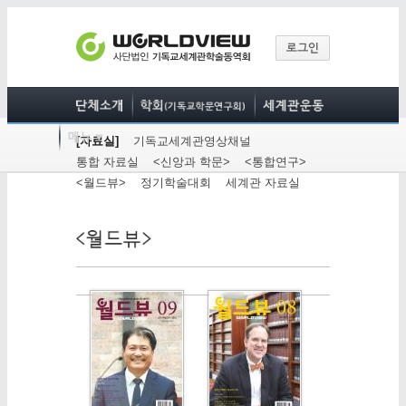
[자료실]
기독교세계관영상채널
통합 자료실
<신앙과 학문>
<통합연구>
<월드뷰>
정기학술대회
세계관 자료실