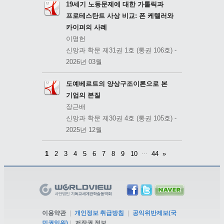
19세기 노동문제에 대한 가톨릭과
프로테스탄트 사상 비교: 폰 케텔러와
카이퍼의 사례
이명헌
신앙과 학문 제31권 1호 (통권 106호) -
2026년 03월
도예베르트의 양상구조이론으로 본
기업의 본질
장근배
신앙과 학문 제30권 4호 (통권 105호) -
2025년 12월
...
1
2
3
4
5
6
7
8
9
10
44
»
이용약관
|
개인정보 취급방침
|
공익위반제보(국
민권익위)
|
저작권 정보