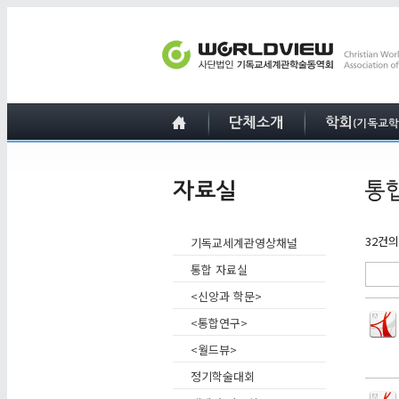
32건
기독교세계관영상채널
통합 자료실
<신앙과 학문>
<통합연구>
<월드뷰>
정기학술대회